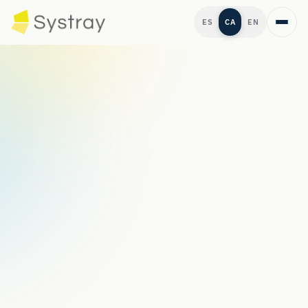
ES
CA
EN
→