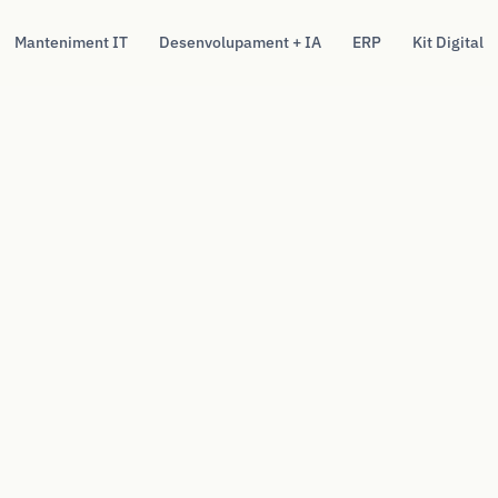
Manteniment IT
Desenvolupament + IA
ERP
Kit Digital