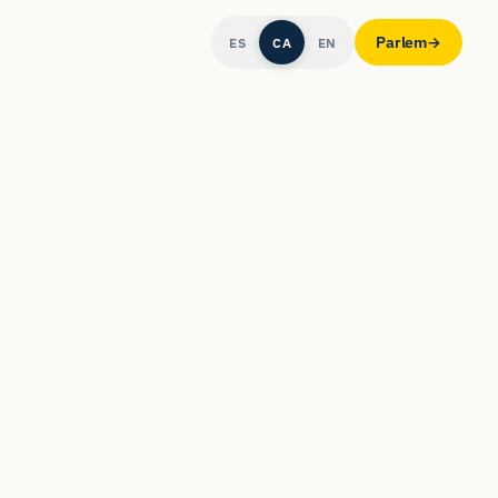
Parlem
→
ES
CA
EN