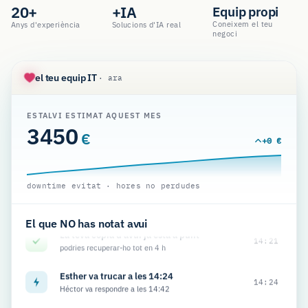
20+
+IA
Equip propi
Coneixem el teu
Anys d'experiència
Solucions d'IA real
negoci
el teu equip IT
· ara
ESTALVI ESTIMAT AQUEST MES
3450
€
+0 €
No has obert un email maliciós
downtime evitat · hores no perdudes
14:32
t'havia de costar 12.000 €
El que NO has notat avui
La teva còpia d'avui ja està a punt
14:21
podries recuperar-ho tot en 4 h
Esther va trucar a les 14:24
14:24
Héctor va respondre a les 14:42