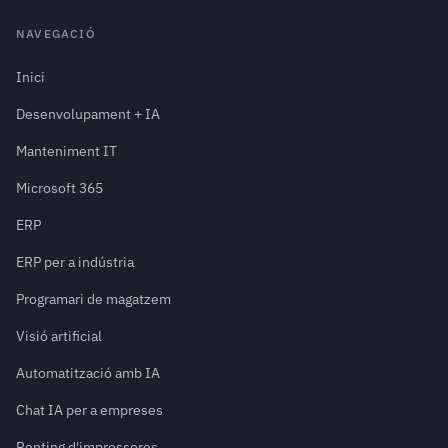
NAVEGACIÓ
Inici
Desenvolupament + IA
Manteniment IT
Microsoft 365
ERP
ERP per a indústria
Programari de magatzem
Visió artificial
Automatització amb IA
Chat IA per a empreses
Renting d'impressores