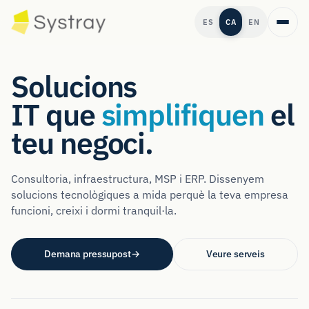
ES
CA
EN
Solucions
IT que
simplifiquen
el
teu negoci.
Consultoria, infraestructura, MSP i ERP. Dissenyem
solucions tecnològiques a mida perquè la teva empresa
funcioni, creixi i dormi tranquil·la.
Demana pressupost
→
Veure serveis
→