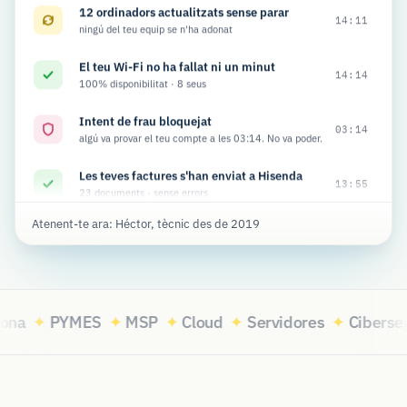
12 ordinadors actualitzats sense parar
14:11
ningú del teu equip se n'ha adonat
El teu Wi-Fi no ha fallat ni un minut
14:14
100% disponibilitat · 8 seus
Intent de frau bloquejat
03:14
algú va provar el teu compte a les 03:14. No va poder.
Les teves factures s'han enviat a Hisenda
13:55
23 documents · sense errors
Hem recuperat el teu arxiu en 3 minuts
Atenent-te ara: Héctor, tècnic des de 2019
13:48
pressupost-2026.xlsx · esborrat per error
Les teves contrasenyes estan protegides
13:42
47 usuaris · MFA actiu
a
✦
PYMES
✦
MSP
✦
Cloud
✦
Servidores
✦
Cibersegu
Helpdesk respost en 22 minuts
13:38
mitjana d'avui: 28 min
El teu correu empresarial sense caigudes
13:30
Microsoft 365 · 99,98% del mes